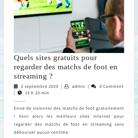
Quels sites gratuits pour
regarder des matchs de foot en
Quels
streaming ?
sites
2
admin
2 septembre 2020
|
admin
|
0 Comment
septembre
|
15 h 20 min
gratuits
2020
pour
Envie de visionner des matchs de foot gratuitement
regarder
! Voici alors les meilleurs sites internet pour
des
regarder des matchs de foot en streaming sans
matchs
débourser aucun centime.