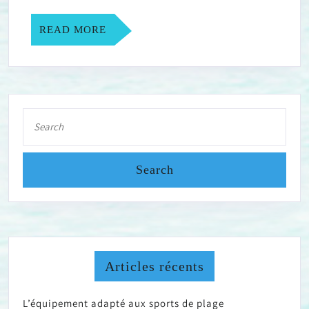
de
foot
READ
READ MORE
en
MORE
streaming
?
Search
for:
Articles récents
L’équipement adapté aux sports de plage