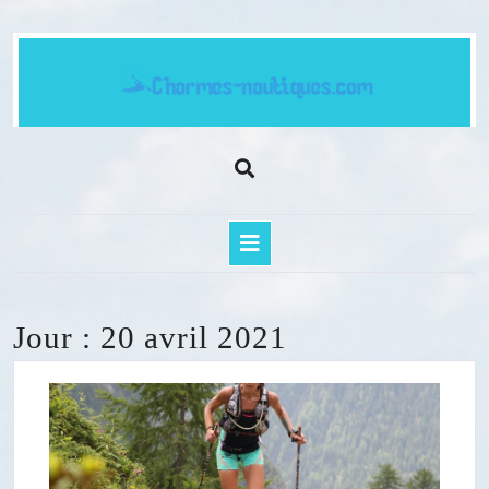
Skip
to
content
Open
Button
Jour :
20 avril 2021