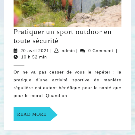
Pratiquer un sport outdoor en
Pratiquer
toute sécurité
un
20
admin
20 avril 2021
|
admin
|
0 Comment
|
avril
sport
10 h 52 min
2021
outdoor
On ne va pas cesser de vous le répéter : la
en
pratique d’une activité sportive de manière
toute
régulière est autant bénéfique pour la santé que
sécurité
pour le moral. Quand on
READ
READ MORE
MORE