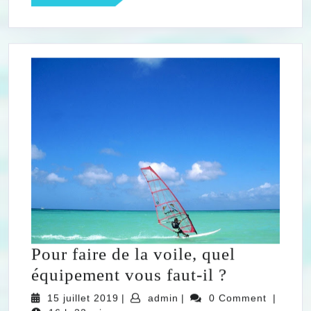
MORE
Pour faire de la voile, quel
Pour
équipement vous faut-il ?
faire
15
admin
15 juillet 2019
|
admin
|
0 Comment
|