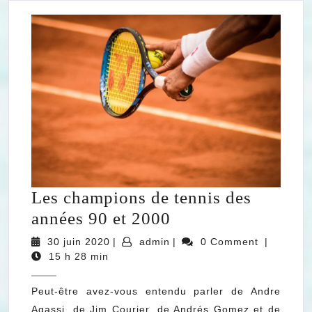
?
Les champions de tennis des
Les
années 90 et 2000
champions
30
admin
30 juin 2020
|
admin
|
0 Comment
|
juin
de
15 h 28 min
2020
tennis
Peut-être avez-vous entendu parler de Andre
des
Agassi, de Jim Courier, de Andrés Gomez et de