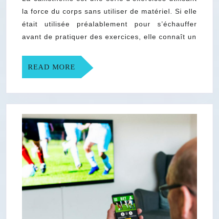
et
la force du corps sans utiliser de matériel. Si elle
les
était utilisée préalablement pour s’échauffer
risques
avant de pratiquer des exercices, elle connaît un
de
la
READ
READ MORE
callisthén
MORE
?