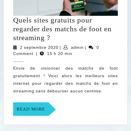
Quels sites gratuits pour
regarder des matchs de foot en
Quels
streaming ?
sites
2
admin
2 septembre 2020
|
admin
|
0
gratuits
septembre
Comment
|
15 h 20 min
2020
pour
Envie de visionner des matchs de foot
regarder
gratuitement ! Voici alors les meilleurs sites
des
internet pour regarder des matchs de foot en
matchs
streaming sans débourser aucun centime.
de
foot
READ
READ MORE
en
MORE
streaming