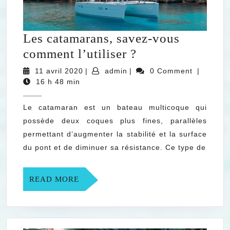
Les catamarans, savez-vous
Les
comment l’utiliser ?
catamarans,
11
admin
11 avril 2020
|
admin
|
0 Comment
|
avril
savez-
16 h 48 min
2020
vous
Le catamaran est un bateau multicoque qui
comment
possède deux coques plus fines, parallèles
l’utiliser
permettant d’augmenter la stabilité et la surface
?
du pont et de diminuer sa résistance. Ce type de
READ
READ MORE
MORE