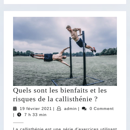
Quels sont les bienfaits et les
Quels
risques de la callisthénie ?
sont
19
admin
19 février 2021
|
admin
|
0 Comment
février
les
|
7 h 33 min
2021
bienfaits
La callisthénie est une série d’exercices utilisant