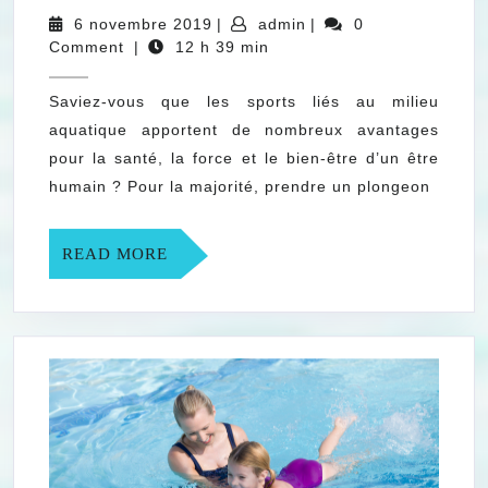
favoriser
6
admin
6 novembre 2019
|
admin
|
0
les
novembre
Comment
|
12 h 39 min
2019
sports
Saviez-vous que les sports liés au milieu
sur
aquatique apportent de nombreux avantages
l’eau
pour la santé, la force et le bien-être d’un être
?
humain ? Pour la majorité, prendre un plongeon
READ
READ MORE
MORE