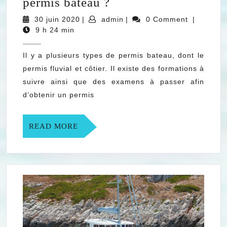
Quelles
permis bateau ?
formations
30
admin
30 juin 2020
|
admin
|
0 Comment
|
juin
pour
9 h 24 min
2020
un
Il y a plusieurs types de permis bateau, dont le
permis
permis fluvial et côtier. Il existe des formations à
bateau
suivre ainsi que des examens à passer afin
?
d’obtenir un permis
READ
READ MORE
MORE