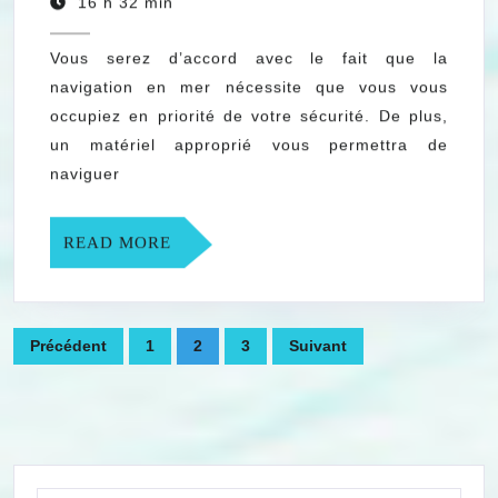
juillet
de
16 h 32 min
2019
la
Vous serez d’accord avec le fait que la
voile,
navigation en mer nécessite que vous vous
quel
occupiez en priorité de votre sécurité. De plus,
équipemen
un matériel approprié vous permettra de
vous
naviguer
faut-
il
READ
READ MORE
MORE
?
Navigation
Précédent
1
2
3
Suivant
des
articles
Search