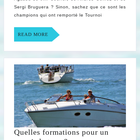
années
Sergi Bruguera ? Sinon, sachez que ce sont les
90
champions qui ont remporté le Tournoi
et
2000
READ
READ MORE
MORE
Quelles formations pour un