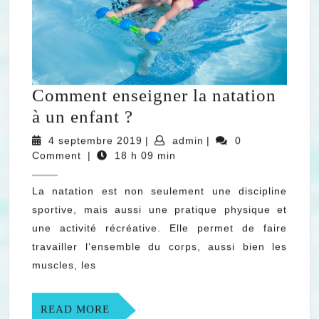
Comment enseigner la natation
Comment
à un enfant ?
enseigner
4
admin
4 septembre 2019
|
admin
|
0
la
septembre
Comment
|
18 h 09 min
2019
natation
La natation est non seulement une discipline
à
sportive, mais aussi une pratique physique et
un
une activité récréative. Elle permet de faire
enfant
travailler l’ensemble du corps, aussi bien les
?
muscles, les
READ
READ MORE