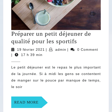
Préparer un petit déjeuner de
Préparer
qualité pour les sportifs
un
19
admin
19 février 2021
|
admin
|
0 Comment
février
petit
|
17 h 39 min
2021
déjeuner
Le petit déjeuner est le repas le plus important
de
de la journée. Si à midi les gens se contentent
qualité
de manger sur le pouce par manque de temps,
pour
le soir
les
sportifs
READ
READ MORE
MORE