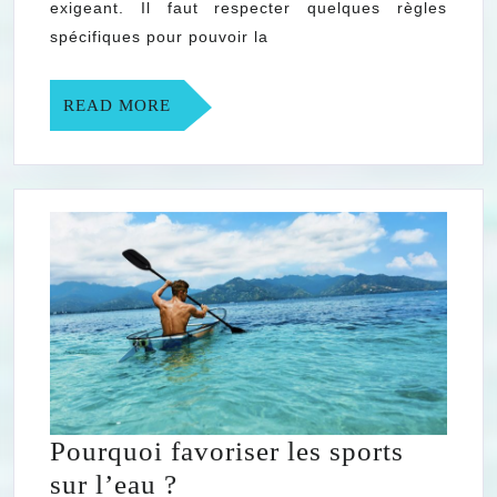
compétition
exigeant. Il faut respecter quelques règles
en
spécifiques pour pouvoir la
natation
synchronisée
READ
READ MORE
MORE
?
Pourquoi favoriser les sports
Pourquoi
sur l’eau ?