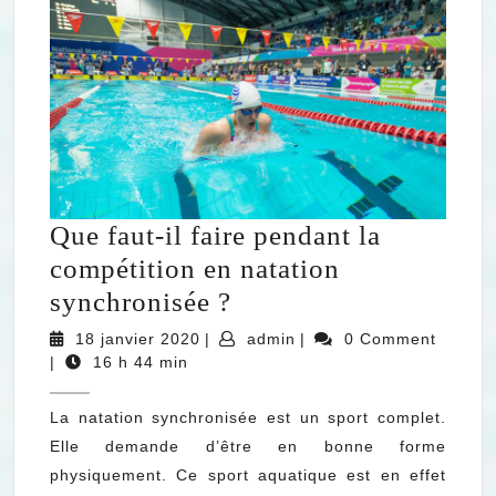
Que faut-il faire pendant la
compétition en natation
Que
synchronisée ?
faut-
18
admin
18 janvier 2020
|
admin
|
0 Comment
janvier
il
|
16 h 44 min
2020
faire
La natation synchronisée est un sport complet.
pendant
Elle demande d’être en bonne forme
la
physiquement. Ce sport aquatique est en effet